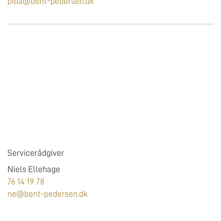
piba@bent-pedersen.dk
Servicerådgiver
Niels Ellehage
76 14 19 78
ne@bent-pedersen.dk