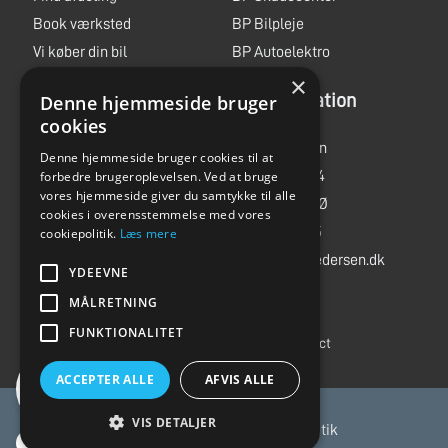
Book værksted
BP Bilpleje
Vi køber din bil
BP Autoelektro
×
Book prøvetur
Administration
Denne hjemmeside bruger
Jobs
cookies
MC ture
Bent Pedersen
Denne hjemmeside bruger cookies til at
forbedre brugeroplevelsen. Ved at bruge
Storegade 244
vores hjemmeside giver du samtykke til alle
6705 Esbjerg Ø
cookies i overensstemmelse med vores
Tlf.
75 14 03 55
cookiepolitik.
Læs mere
info@bent-pedersen.dk
YDEEVNE
MÅLRETNING
CVR: 15214678
FUNKTIONALITET
Code of Conduct
ACCEPTER ALLE
AFVIS ALLE
VIS DETALJER
cookies
|
privatlivspolitik
|
dataetik
Byttepris