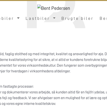
ebiler
Lastbiler
Brugte biler
Be
lid, faglig stolthed og med integritet, kvalitet og ansvarlighed for ø
erne kvalitetsstyring for at sikre, at vi altid er kundens foretrukne bilp
mentet for vores virksomhedskultur. Den fungerer som overbygningen 
injer for hverdagen i virksomhedens afdelinger.
nem fastlagte processer:
er og dokumenterer vores arbejde, så kunden altid får en fejlfri ydelse,
 fejl og feedback. Vi ser afvigelser som en mulighed for at lære og o
s og vores egne interne kvalitetskrav.