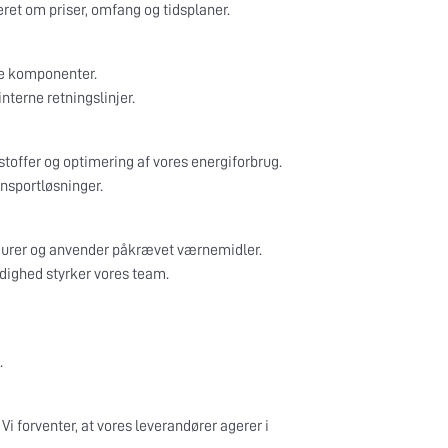
eret om priser, omfang og tidsplaner.
te komponenter.
terne retningslinjer.
stoffer og optimering af vores energiforbrug.
nsportløsninger.
cedurer og anvender påkrævet værnemidler.
oldighed styrker vores team.
.
Vi forventer, at vores leverandører agerer i