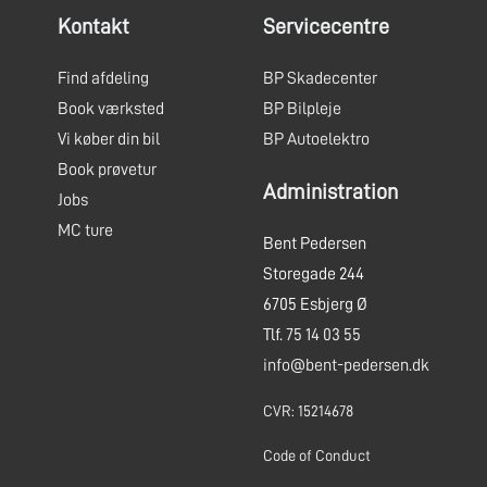
Kontakt
Servicecentre
Find afdeling
BP Skadecenter
Book værksted
BP Bilpleje
Vi køber din bil
BP Autoelektro
Book prøvetur
Administration
Jobs
MC ture
Bent Pedersen
Storegade 244
6705 Esbjerg Ø
Tlf.
75 14 03 55
info@bent-pedersen.dk
CVR: 15214678
Code of Conduct