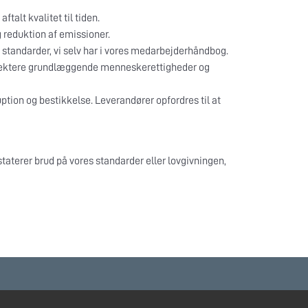
talt kvalitet til tiden.
g reduktion af emissioner.
de standarder, vi selv har i vores medarbejderhåndbog.
espektere grundlæggende menneskerettigheder og
ption og bestikkelse. Leverandører opfordres til at
aterer brud på vores standarder eller lovgivningen,