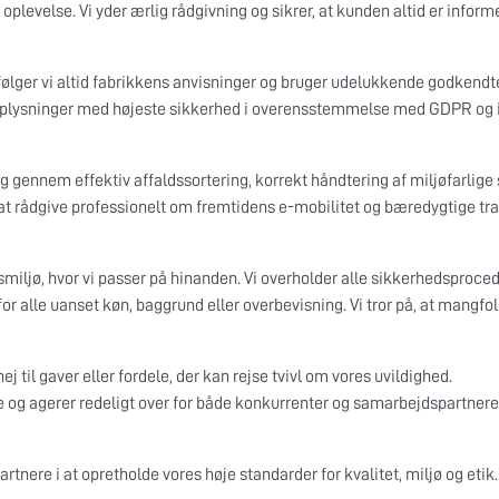
plevelse. Vi yder ærlig rådgivning og sikrer, at kunden altid er inform
 følger vi altid fabrikkens anvisninger og bruger udelukkende godkend
soplysninger med højeste sikkerhed i overensstemmelse med GDPR og in
gennem effektiv affaldssortering, korrekt håndtering af miljøfarlige 
 at rådgive professionelt om fremtidens e-mobilitet og bæredygtige tra
jdsmiljø, hvor vi passer på hinanden. Vi overholder alle sikkerhedspro
for alle uanset køn, baggrund eller overbevisning. Vi tror på, at mangf
j til gaver eller fordele, der kan rejse tvivl om vores uvildighed.
e og agerer redeligt over for både konkurrenter og samarbejdspartnere
nere i at opretholde vores høje standarder for kvalitet, miljø og etik. 