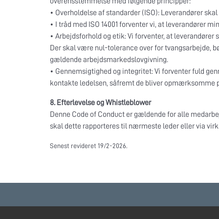
overensstemmelse med følgende principper:
• Overholdelse af standarder (ISO): Leverandører skal st
• I tråd med ISO 14001 forventer vi, at leverandører m
• Arbejdsforhold og etik: Vi forventer, at leverandører
Der skal være nul-tolerance over for tvangsarbejde,
gældende arbejdsmarkedslovgivning.
• Gennemsigtighed og integritet: Vi forventer fuld gen
kontakte ledelsen, såfremt de bliver opmærksomme 
8. Efterlevelse og Whistleblower
Denne Code of Conduct er gældende for alle medarbejd
skal dette rapporteres til nærmeste leder eller via v
Senest revideret 19/2-2026.