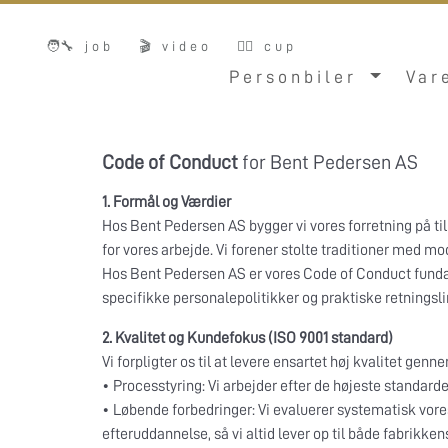
🧑‍🔧 job
🎬 video
🚴‍♂️ cup
Personbiler
Var
Code of Conduct
for Bent Pedersen AS
1. Formål og Værdier
Hos Bent Pedersen AS bygger vi vores forretning på til
for vores arbejde. Vi forener stolte traditioner med mod
Hos Bent Pedersen AS er vores Code of Conduct funda
specifikke personalepolitikker og praktiske retningsl
2. Kvalitet og Kundefokus (ISO 9001 standard)
Vi forpligter os til at levere ensartet høj kvalitet gen
• Processtyring: Vi arbejder efter de højeste standard
• Løbende forbedringer: Vi evaluerer systematisk vores
efteruddannelse, så vi altid lever op til både fabrikken