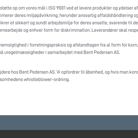
øtte op om vores mål i ISO 9001 ved at levere produkter og ydelser af af
inimerer deres miljøpåvirkning, herunder ansvarlig affaldshåndtering o
 sikrer et sikkert og sundt arbejdsmiljø for deres ansatte, svarende til 
 børnearbejde og enhver form for diskrimination. Leverandører skal r
nemsigtighed i forretningspraksis og afstandtagen fra al form for korru
på uregelmæssigheder i samarbejdet med Bent Pedersen AS.
ere hos Bent Pedersen AS. Vi opfordrer til åbenhed, og hvis man konst
irksomhedens whistleblower-ordning.