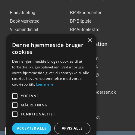
Find afdeling
BP Skadecenter
Book værksted
BP Bilpleje
Vi køber din bil
BP Autoelektro
×
Book prøvetur
Administration
Denne hjemmeside bruger
Jobs
cookies
MC ture
Bent Pedersen
Denne hjemmeside bruger cookies til at
Storegade 244
forbedre brugeroplevelsen. Ved at bruge
vores hjemmeside giver du samtykke til alle
6705 Esbjerg Ø
cookies i overensstemmelse med vores
Tlf.
75 14 03 55
cookiepolitik.
Læs mere
info@bent-pedersen.dk
YDEEVNE
MÅLRETNING
CVR: 15214678
FUNKTIONALITET
Code of Conduct
ACCEPTER ALLE
AFVIS ALLE