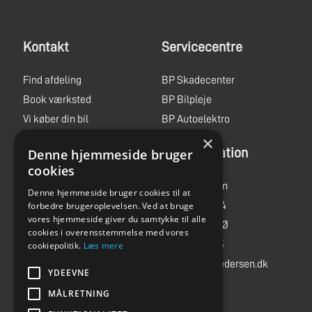
Kontakt
Servicecentre
Find afdeling
BP Skadecenter
Book værksted
BP Bilpleje
Vi køber din bil
BP Autoelektro
×
Book prøvetur
Administration
Denne hjemmeside bruger
Jobs
cookies
MC ture
Bent Pedersen
Denne hjemmeside bruger cookies til at
Storegade 244
forbedre brugeroplevelsen. Ved at bruge
vores hjemmeside giver du samtykke til alle
6705 Esbjerg Ø
cookies i overensstemmelse med vores
Tlf.
75 14 03 55
cookiepolitik.
Læs mere
info@bent-pedersen.dk
YDEEVNE
MÅLRETNING
CVR: 15214678