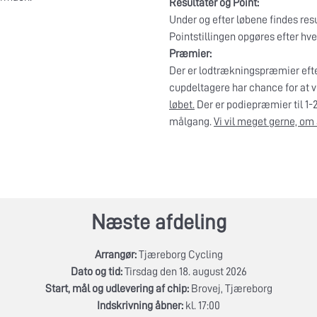
Resultater og Point:
Under og efter løbene findes resu
Pointstillingen opgøres efter hve
Præmier:
Der er lodtrækningspræmier efter
cupdeltagere har chance for at 
løbet.
Der er podiepræmier til 1-2
målgang.
Vi vil meget gerne, om 
Næste afdeling
Arrangør:
Tjæreborg Cycling
Dato og tid:
Tirsdag den 18. august 2026
Start, mål og udlevering af chip:
Brovej, Tjæreborg
Indskrivning åbner:
kl. 17:00