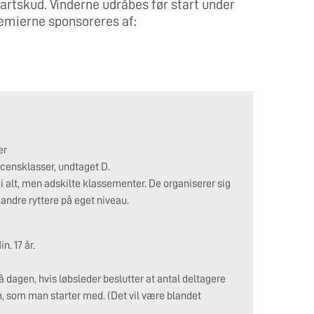
artskud. Vinderne udråbes før start under
ræmierne sponsoreres af:
er
icensklasser, undtaget D.
 i alt, men adskilte klassementer. De organiserer sig
andre ryttere på eget niveau.
n. 17 år.
på dagen, hvis løbsleder beslutter at antal deltagere
m, som man starter med. (Det vil være blandet