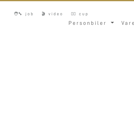
🧑‍🔧 job
🎬 video
🚴‍♂️ cup
Personbiler
Var
Bent 