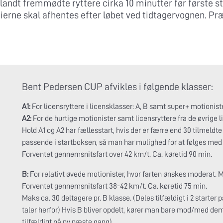
landt fremmødte ryttere cirka 10 minutter før første st
ierne skal afhentes efter løbet ved tidtagervognen. P
Bent Pedersen CUP afvikles i følgende klasser:
A1:
For licensryttere i licensklasser: A, B samt super+ motionist
A2:
For de hurtige motionister samt licensryttere fra de øvrige l
Hold A1 og A2 har fællesstart, hvis der er færre end 30 tilmeldte
passende i startboksen, så man har mulighed for at følges med 
Forventet gennemsnitsfart over 42 km/t. Ca. køretid 90 min.
B:
For relativt øvede motionister, hvor farten ønskes moderat. Mi
Forventet gennemsnitsfart 38-42 km/t. Ca. køretid 75 min.
Maks ca. 30 deltagere pr. B klasse. (Deles tilfældigt i 2 starter 
taler herfor) Hvis B bliver opdelt, kører man bare mod/med de
tilfældigt på ny næste gang)