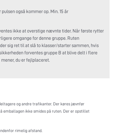
vor pulsen også kommer op. Min. 15 år
ntes ikke at overstige nævnte tider. Når første rytter
derligere omgange for denne gruppe. Ruten
er sig ret til at slå to klasser/starter sammen, hvis
 sikkerheden forventes gruppe B at blive delt i flere
vi mener, du er fejlplaceret.
 deltagere og andre trafikanter. Der køres jævnfør
 må emballagen ikke smides på ruten. Der er opstillet
 indenfor rimelig afstand.