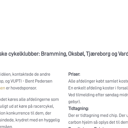
ske cykelklubber: Bramming, Oksbøl, Tjæreborg og Vard
7 idéen, kontaktede de andre
Priser:
 op, og VUPTI - Bent Pedersen
Alle afdelinger købt samlet koster 
sen
er hovedsponsor.
En enkelt afdeling koster i forsalg 
Ved tilmelding efter søndag midnat
tedet køres alle afdelingerne som
gebyr).
ligt ud at køre på racercykel,
Tidtagning:
on konkurrence til dem, der
Der er tidtagning med chip. Der u
sindede, krydret med en hyggelig
carbon hjelm så oplys det til de
formåen.