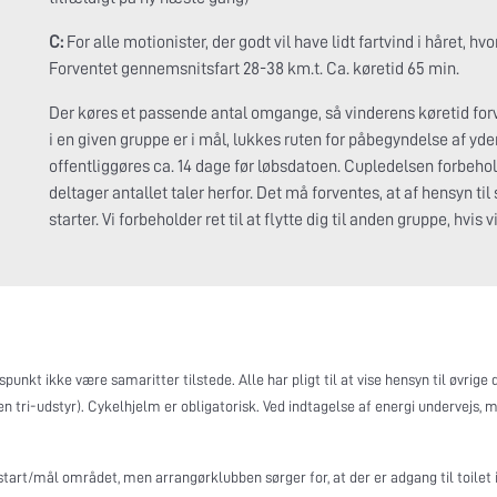
C:
For alle motionister, der godt vil have lidt fartvind i håret, h
Forventet gennemsnitsfart 28-38 km.t. Ca. køretid 65 min.
Der køres et passende antal omgange, så vinderens køretid forve
i en given gruppe er i mål, lukkes ruten for påbegyndelse af y
offentliggøres ca. 14 dage før løbsdatoen. Cupledelsen forbehold
deltager antallet taler herfor. Det må forventes, at af hensyn til
starter. Vi forbeholder ret til at flytte dig til anden gruppe, hvis 
unkt ikke være samaritter tilstede. Alle har pligt til at vise hensyn til øvrige
en tri-udstyr). Cykelhjelm er obligatorisk. Ved indtagelse af energi undervejs,
ed start/mål området, men arrangørklubben sørger for, at der er adgang til toilet