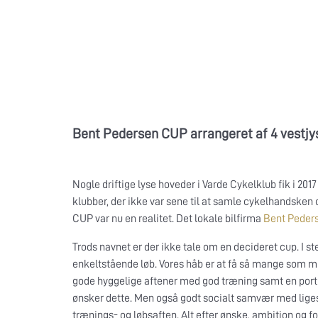
Bent Pedersen CUP arrangeret af 4 vestjy
Nogle driftige lyse hoveder i Varde Cykelklub fik i 201
klubber, der ikke var sene til at samle cykelhandsken
CUP var nu en realitet. Det lokale bilfirma
Bent Peder
Trods navnet er der ikke tale om en decideret cup. I s
enkeltstående løb. Vores håb er at få så mange som mu
gode hyggelige aftener med god træning samt en porti
ønsker dette. Men også godt socialt samvær med lige
trænings- og løbsaften. Alt efter ønske, ambition og 