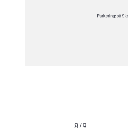
Parkering:
på Sko
8/9