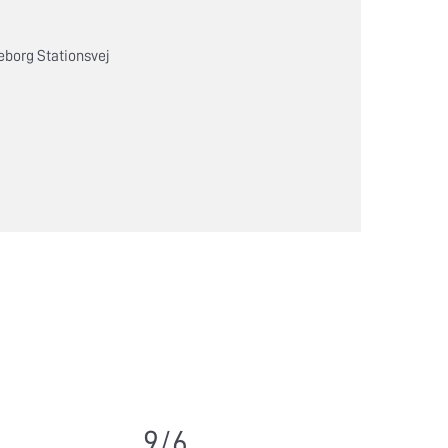
eborg Stationsvej
9/6