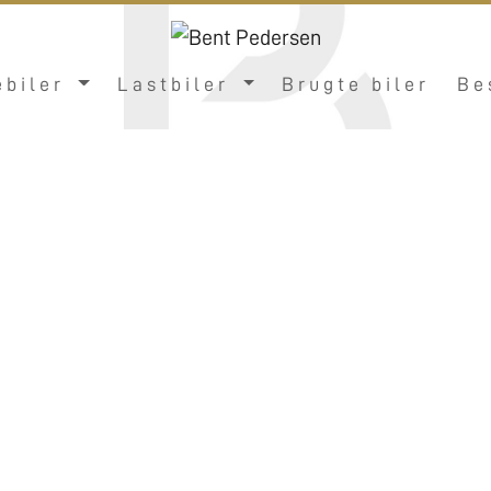
ebiler
Lastbiler
Brugte biler
Be
Pedersen CU
🏆10 ÅRS JUBILÆUM🏆