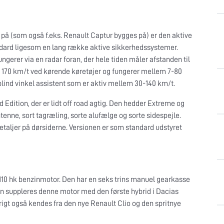
på (som også f.eks. Renault Captur bygges på) er den aktive
andard ligesom en lang række aktive sikkerhedssystemer.
gerer via en radar foran, der hele tiden måler afstanden til
 170 km/t ved kørende køretøjer og fungerer mellem 7-80
r blind vinkel assistent som er aktiv mellem 30-140 km/t.
 Edition, der er lidt off road agtig. Den hedder Extreme og
enne, sort tagræling, sorte alufælge og sorte sidespejle.
etaljer på dørsiderne. Versionen er som standard udstyret
10 hk benzinmotor. Den har en seks trins manuel gearkasse
en suppleres denne motor med den første hybrid i Dacias
øvrigt også kendes fra den nye Renault Clio og den spritnye