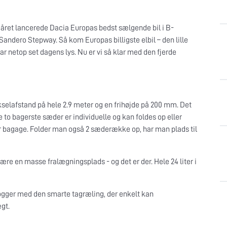
på året lancerede Dacia Europas bedst sælgende bil i B-
Sandero Stepway. Så kom Europas billigste elbil – den lille
har netop set dagens lys. Nu er vi så klar med den fjerde
selafstand på hele 2.9 meter og en frihøjde på 200 mm. Det
e to bagerste sæder er individuelle og kan foldes op eller
ter bagage. Folder man også 2 sæderække op, har man plads til
 være en masse fralægningsplads - og det er der. Hele 24 liter i
 Jogger med den smarte tagræling, der enkelt kan
ægt.