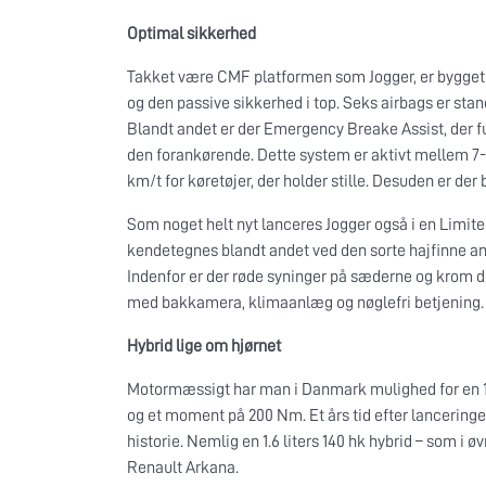
Optimal sikkerhed
Takket være CMF platformen som Jogger, er bygget 
og den passive sikkerhed i top. Seks airbags er st
Blandt andet er der Emergency Breake Assist, der fun
den forankørende. Dette system er aktivt mellem 7-
km/t for køretøjer, der holder stille. Desuden er de
Som noget helt nyt lanceres Jogger også i en Limited
kendetegnes blandt andet ved den sorte hajfinne ant
Indenfor er der røde syninger på sæderne og krom d
med bakkamera, klimaanlæg og nøglefri betjening.
Hybrid lige om hjørnet
Motormæssigt har man i Danmark mulighed for en 1
og et moment på 200 Nm. Et års tid efter lancering
historie. Nemlig en 1.6 liters 140 hk hybrid – som i 
Renault Arkana.