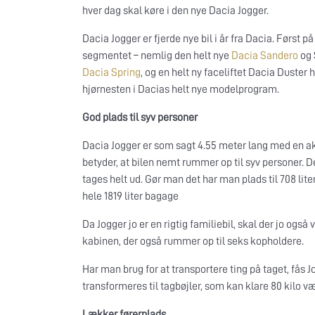
hver dag skal køre i den nye Dacia Jogger.
Dacia Jogger er fjerde nye bil i år fra Dacia. Først 
segmentet – nemlig den helt nye
Dacia Sandero
og 
Dacia Spring
, og en helt ny faceliftet Dacia Duster 
hjørnesten i Dacias helt nye modelprogram.
God plads til syv personer
Dacia Jogger er som sagt 4.55 meter lang med en ak
betyder, at bilen nemt rummer op til syv personer. D
tages helt ud. Gør man det har man plads til 708 li
hele 1819 liter bagage
Da Jogger jo er en rigtig familiebil, skal der jo også
kabinen, der også rummer op til seks kopholdere.
Har man brug for at transportere ting på taget, fås
transformeres til tagbøjler, som kan klare 80 kilo v
Lækker førerplads