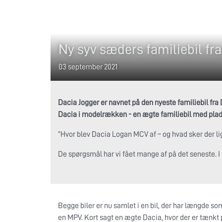
Ny syv sæders familiebil fr
03 september 2021
Dacia Jogger er navnet på den nyeste familiebil fr
Dacia i modelrækken - en ægte familiebil med plads
”Hvor blev Dacia Logan MCV af – og hvad sker der l
De spørgsmål har vi fået mange af på det seneste. I d
Begge biler er nu samlet i en bil, der har længde s
en MPV. Kort sagt en ægte Dacia, hvor der er tænkt 