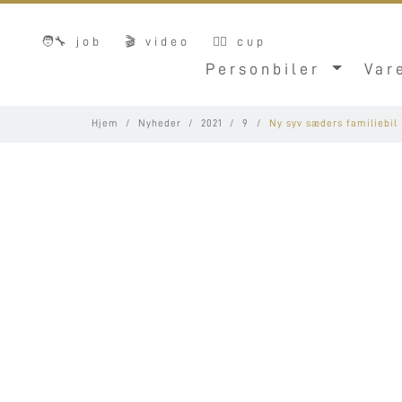
🧑‍🔧 job
🎬 video
🚴‍♂️ cup
Personbiler
Var
Hjem
Nyheder
2021
9
Ny syv sæders familiebil 