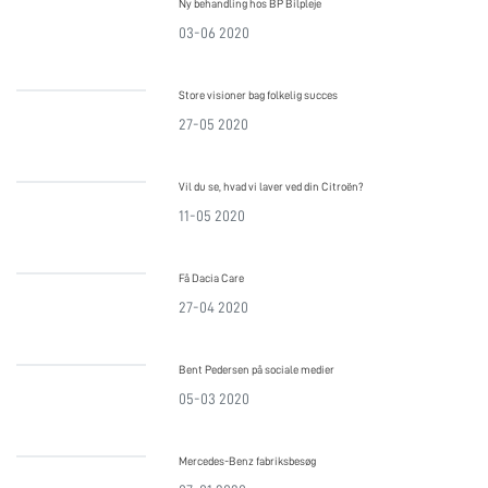
Ny behandling hos BP Bilpleje
03-06 2020
Store visioner bag folkelig succes
27-05 2020
Vil du se, hvad vi laver ved din Citroën?
11-05 2020
Få Dacia Care
27-04 2020
Bent Pedersen på sociale medier
05-03 2020
Mercedes-Benz fabriksbesøg