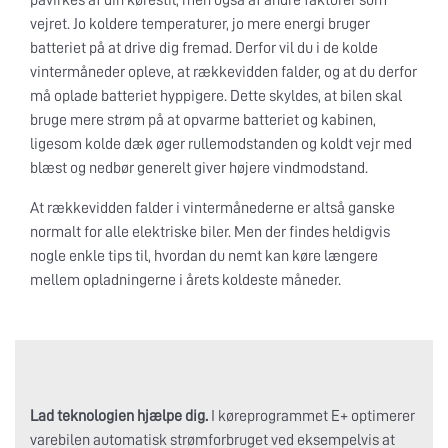
påvirkes af din kørestil, men også af andre faktorer som
vejret. Jo koldere temperaturer, jo mere energi bruger
batteriet på at drive dig fremad. Derfor vil du i de kolde
vintermåneder opleve, at rækkevidden falder, og at du derfor
må oplade batteriet hyppigere. Dette skyldes, at bilen skal
bruge mere strøm på at opvarme batteriet og kabinen,
ligesom kolde dæk øger rullemodstanden og koldt vejr med
blæst og nedbør generelt giver højere vindmodstand.
At rækkevidden falder i vintermånederne er altså ganske
normalt for alle elektriske biler. Men der findes heldigvis
nogle enkle tips til, hvordan du nemt kan køre længere
mellem opladningerne i årets koldeste måneder.
Lad teknologien hjælpe dig.
I køreprogrammet E+ optimerer
varebilen automatisk strømforbruget ved eksempelvis at