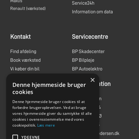
Maxus
Service24h
Renault
(værksted)
Information om data
Kontakt
Servicecentre
Find afdeling
BP Skadecenter
Book værksted
BP Bilpleje
Vi køber din bil
BP Autoelektro
×
Book prøvetur
Administration
Denne hjemmeside bruger
Jobs
cookies
MC ture
Bent Pedersen
Denne hjemmeside bruger cookies til at
Storegade 244
forbedre brugeroplevelsen. Ved at bruge
vores hjemmeside giver du samtykke til alle
6705 Esbjerg Ø
cookies i overensstemmelse med vores
Tlf.
75 14 03 55
cookiepolitik.
Læs mere
info@bent-pedersen.dk
YDEEVNE