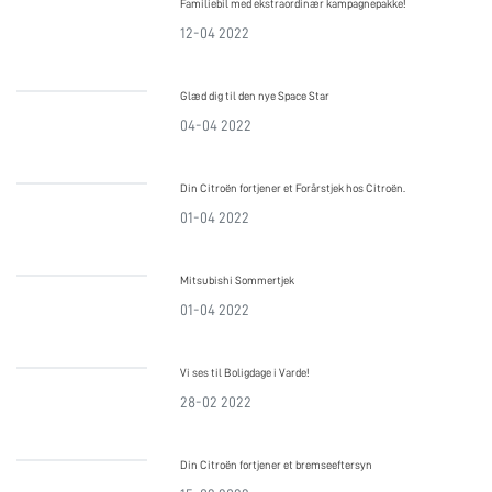
Familiebil med ekstraordinær kampagnepakke!
12-04 2022
Glæd dig til den nye Space Star
04-04 2022
Din Citroën fortjener et Forårstjek hos Citroën.
01-04 2022
Mitsubishi Sommertjek
01-04 2022
Vi ses til Boligdage i Varde!
28-02 2022
Din Citroën fortjener et bremseeftersyn